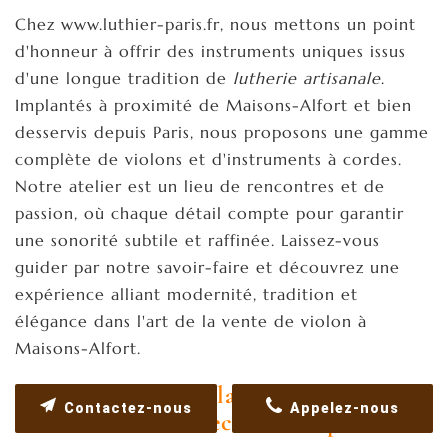
Chez www.luthier-paris.fr, nous mettons un point
d'honneur à offrir des instruments uniques issus
d'une longue tradition de
lutherie artisanale
.
Implantés à proximité de Maisons-Alfort et bien
desservis depuis Paris, nous proposons une gamme
complète de violons et d'instruments à cordes.
Notre atelier est un lieu de rencontres et de
passion, où chaque détail compte pour garantir
une sonorité subtile et raffinée. Laissez-vous
guider par notre savoir-faire et découvrez une
expérience alliant modernité, tradition et
élégance dans l'art de la vente de violon à
Maisons-Alfort.
Découvrez l'art de la vente de violon à
Contactez-nous
Appelez-nous
Maisons-Alfort avec notre expertise