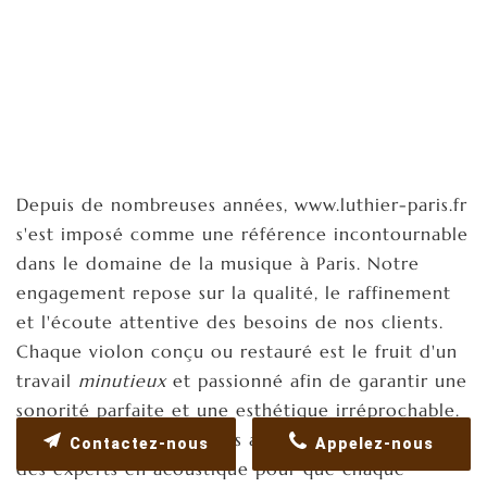
Depuis de nombreuses années, www.luthier-paris.fr
s'est imposé comme une référence incontournable
dans le domaine de la musique à Paris. Notre
engagement repose sur la qualité, le raffinement
et l'écoute attentive des besoins de nos clients.
Chaque violon conçu ou restauré est le fruit d'un
travail
minutieux
et passionné afin de garantir une
sonorité parfaite et une esthétique irréprochable.
Nous travaillons avec des artisans d'exception et
Contactez-nous
Appelez-nous
des experts en acoustique pour que chaque