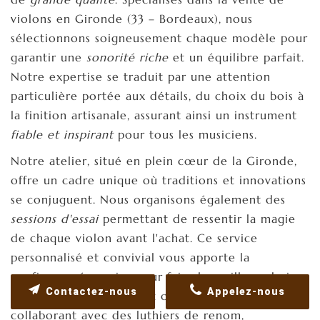
violons en Gironde (33 – Bordeaux), nous
sélectionnons soigneusement chaque modèle pour
garantir une
sonorité riche
et un équilibre parfait.
Notre expertise se traduit par une attention
particulière portée aux détails, du choix du bois à
la finition artisanale, assurant ainsi un instrument
fiable et inspirant
pour tous les musiciens.
Notre atelier, situé en plein cœur de la Gironde,
offre un cadre unique où traditions et innovations
se conjuguent. Nous organisons également des
sessions d'essai
permettant de ressentir la magie
de chaque violon avant l'achat. Ce service
personnalisé et convivial vous apporte la
confiance nécessaire pour faire le meilleur choix,
Contactez-nous
Appelez-nous
que vous soyez débutant ou musicien confirmé. En
collaborant avec des luthiers de renom,