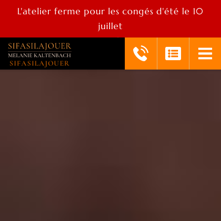
L'atelier ferme pour les congés d'été le 10
juillet
réouverture le 25 aout
SIFASILAJOUER