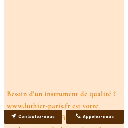
Besoin d'un instrument de qualité ?
www.luthier-paris.fr est votre
partenaire de confiance pour tous
Contactez-nous
Appelez-nous